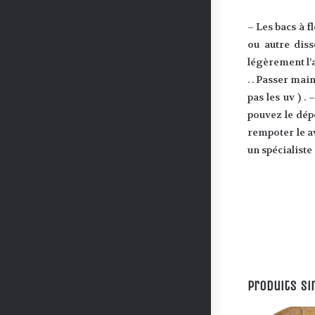
– Les bacs à f
ou autre diss
légèrement l’a
. . Passer mai
pas les uv ) 
pouvez le dép
rempoter le a
un spécialiste 
Produits si