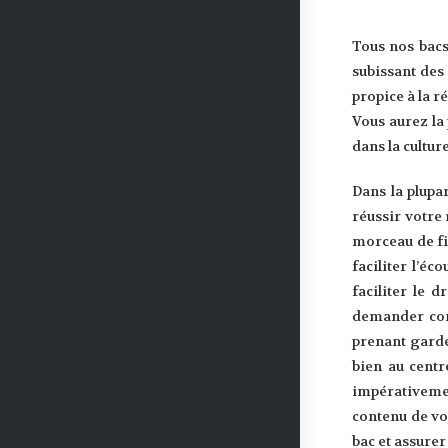
Tous nos bacs
subissant des 
propice à la ré
Vous aurez la 
dans la cultur
Dans la plupa
réussir votre
morceau de fil
faciliter l’éc
faciliter le 
demander cons
prenant garde 
bien au centr
impérativemen
contenu de vo
bac et assurer