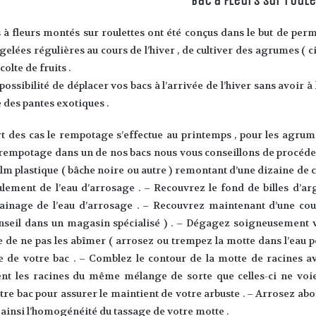
Bac à fleurs sur roul
 à fleurs montés sur roulettes ont été conçus dans le but de per
gelées régulières au cours de l’hiver , de cultiver des agrumes ( c
colte de fruits .
possibilité de déplacer vos bacs à l’arrivée de l’hiver sans avoir à
e des pantes exotiques .
REMPOTAGE
rt des cas le rempotage s’effectue au printemps , pour les agrume
 rempotage dans un de nos bacs nous vous conseillons de procéd
m plastique ( bâche noire ou autre ) remontant d’une dizaine de c
oulement de l’eau d’arrosage . – Recouvrez le fond de billes d’ar
drainage de l’eau d’arrosage . – Recouvrez maintenant d’une cou
eil dans un magasin spécialisé ) . – Dégagez soigneusement vo
de ne pas les abîmer ( arrosez ou trempez la motte dans l’eau pour 
e de votre bac . – Comblez le contour de la motte de racines a
t les racines du même mélange de sorte que celles-ci ne voien
tre bac pour assurer le maintient de votre arbuste . – Arrosez a
 ainsi l’homogénéité du tassage de votre motte .
ENTRETIENS