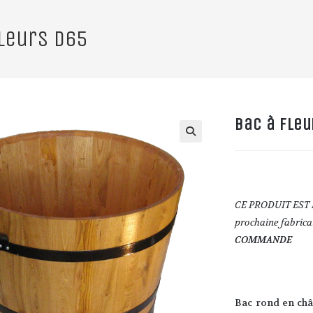
fleurs D65
Bac à fleu
🔍
CE PRODUIT EST E
prochaine fabri
COMMANDE
Bac rond en châ