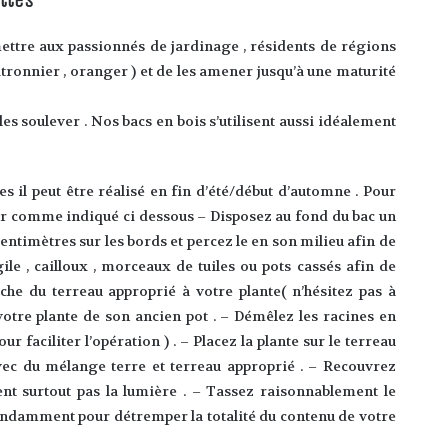
ettes
mettre aux passionnés de jardinage , résidents de régions
itronnier , oranger ) et de les amener jusqu’à une maturité
 les soulever . Nos bacs en bois s’utilisent aussi idéalement
s il peut être réalisé en fin d’été/début d’automne . Pour
er comme indiqué ci dessous – Disposez au fond du bac un
entimètres sur les bords et percez le en son milieu afin de
gile , cailloux , morceaux de tuiles ou pots cassés afin de
che du terreau approprié à votre plante( n’hésitez pas à
tre plante de son ancien pot . – Démêlez les racines en
faciliter l’opération ) . – Placez la plante sur le terreau
vec du mélange terre et terreau approprié . – Recouvrez
t surtout pas la lumière . – Tassez raisonnablement le
bondamment pour détremper la totalité du contenu de votre