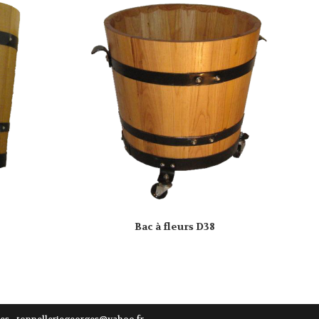
Bac à fleurs D38
es
-
tonnelleriegeorges@yahoo.fr